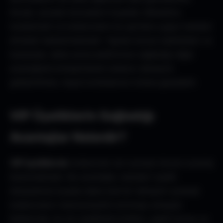
Ancak, sunulan bonusların koşulları dikkatlice
incelenmeli ve kullanıcıların bu şartlara uygun hareket
etmeleri beklenmektedir. Yapılan bonus taahhütleri ve
kazançlar, daha sonra platformun sağladığı diğer
avantajlarla birleştirilerek kullanıcı deneyimi
geliştirilirken, hayal kırıklıklarının önüne geçilebilir.
VIP Üyeliklerin Sağladığı
Avantajlar Nelerdir?
VIP üyeliklerde
kullanıcılar için sunulan birçok avantaj
bulunmaktadır. Bu avantajlar, standart üyelik
düzeylerine kıyasla daha özel bir deneyim sunarak
kullanıcıların memnuniyetini artırmayı amaçlar.
Kullanıcılar, bu tür üyeliklerle birlikte, çeşitli bonus ve