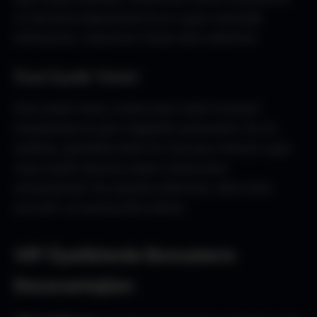
ve harcama alışkanlıklarına en uygun seçeneği
belirleyerek, maksimum fayda elde edebilirler.
Özel Üyelik Türleri
Özel üyelik türleri, kullanıcıların belirli kriterleri
karşılamalarına göre değişiklik gösterebilir. Bu tür
üyelikler, genellikle belirli bir harcama miktarını aşan
veya sürekli alışveriş yapan kullanıcılara
sunulmaktadır. Bu sayede kullanıcılar, daha fazla
ayrıcalık ve avantaj elde ederler.
VIP Üyeliklerde Bonusların
Dezavantajları