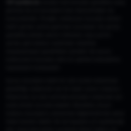
VIP üyeliklerde
sunulan özel bonuslar genellikle cazip
görünse de, bu bonusların bazı dezavantajları da
bulunmaktadır. Örneğin, kullanıcılar bonusları alırken
belirli şartları yerine getirmek zorundadır. Bu şartlar,
genellikle yüksek yatırım miktarları veya çevrim
şartları gibi kullanıcı tarafından rahatlıkla
karşılanamayan gereklilikler içerebilir. Bu durum,
kullanıcıların bonusları etkin bir şekilde kullanabilme
kapasitesini kısıtlayabilir.
Ayrıca, bonusların belirli bir süre içinde kullanılması
gerekliliği, kullanıcılar için bir baskı unsuru oluşturur.
Kullanıcılar, bu süre zarfında bonusları kullanmak için
acele etmek zorunda kalabilir. Böylelikle, birçok
kullanıcı bonuslarını zamanında değerlendirmek adına
hatalı kararlar alabilir. Bu da kayıplara yol açabileceği
gibi, heyecanla girilen oyunlarda dikkat dağıtıcı bir