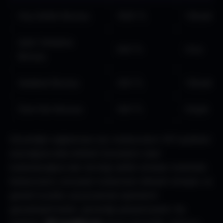
Hoş Geldin Bonusu
1000 TL
Yüksek
Aylık Yenileme
500 TL
Orta
Bonusu
Sadakat Bonusu
200 TL
Yüksek
Özel Gün Bonusu
300 TL
Düşük
Güvenliğin sağlanması için, kullanıcıların VIP üyelikleri
aracılığıyla elde ettikleri bonusların nasıl
kullanılacağına dair de bilgi sahibi olmaları önemlidir.
Kullanıcıların, bonusları kullanırken dikkatli olmaları ve
gerekli kurallar çerçevesinde işlemlerini
gerçekleştirmeleri, güvenliği pekiştirecektir. Bu