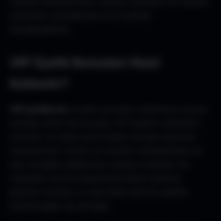
önünde bulundurmaları oldukça önemlidir. Bu sayede,
sundukları avantajlardan en iyi şekilde
faydalanabilirler.
VIP Üyelik Bonusları Nasıl
Kullanılır?
VIP üyeliklerde
sunulan bonusları kullanmanın birçok
avantajı vardır. Bu bonuslar, VIP üyelerin sadakatini
artırmak ve onlara özel fırsatlar sunmak amacıyla
tasarlanmıştır. Ancak, bu fırsatları kullanabilmek için
bazı stratejiler geliştirmek oldukça önemlidir. Bu
makalede, bonus kullanımında dikkat edilmesi
gereken noktaları ve nasıl daha etkili bir şekilde
kullanılacağını ele alacağız.