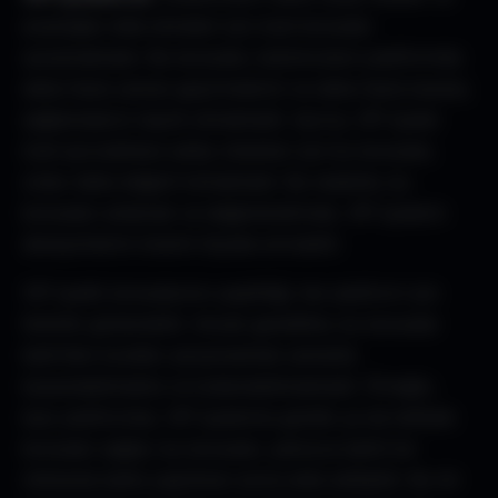
avantajlar elde etmeleri için özel bonuslar
sunulmaktadır. Bu bonuslar, katılımcıların platformda
daha fazla zaman geçirmelerini ve daha fazla kazanç
sağlamalarını teşvik etmektedir. Ayrıca, VIP üyeler
özel ayrıcalıklara sahip oldukları için bu bonuslar,
onları daha değerli kılmaktadır. Bu nedenle, bu
bonusları anlamak ve değerlendirmek, VIP üyelerin
deneyimlerini önemli ölçüde artırabilir.
VIP üyelik bonuslarının çeşitliliği, her platform için
farklılık gösterebilir. Ancak genellikle, bu bonuslar
belirtilen kurallar çerçevesinde zamanla
kazanılabilmekte ve kullanılabilmektedir. Örneğin,
bazı platformlar, VIP üyelerine günlük ya da haftalık
bonuslar sağlar; bu bonuslar, yalnızca belirli bir
miktarda bahis yaptıktan sonra elde edilebilir. Bu tür