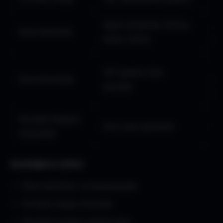
Seçili ürünlerde %20’ye
Ay
Özel İndirimler
kadar indirim
gü
Yı
VIP üyelere özel
Özel Etkinlikler
bi
davetler
ke
Öncelikli Müşteri
Hızlı yanıt garantisi
Sü
Hizmetleri
Avantajların Listesi
Özel indirimler ve kampanyalar
Ücretsiz kargo imkanları
Öncelikli müşteri destek hattı