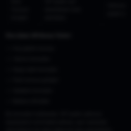
Özel
VIP üyeler için
Yalnızca V
Turnuva
düzenlenen özel
üyeler katıl
Girişleri
etkinlikler
Öne Çıkan VIP Bonus Türleri
:
Hoş geldin bonusu
Yatırım bonusları
Kayıp iade bonusları
Özel turnuva girişleri
Sadakat bonusları
Bedava dönüşler
Bu bonusları kullanarak, VIP üyeler yalnızca
kazançlarını artırmakla kalmaz, aynı zamanda
aktivitelerini de daha eğlenceli hale getirebilirler.