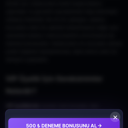
etmek için, kullanıcıların kendi araştırmalarını
yapmaları ve güvenilir kaynaklardan bilgi edinmeleri
oldukça önemlidir. Bu tür bir yaklaşım, sadece
bonusların etkin bir şekilde kullanılmasına değil, aynı
zamanda kullanıcı memnuniyetinin artırılmasına da
katkıda bulunacaktır. Kullanıcıların bu bonusları alırken
pratik bilgilerle desteklenmesi, daha tatmin edici bir
deneyim yaşatabilir.
VIP Üyelik İçin Gereksinimler
Nelerdir?
VIP üyeliklerde
sunulan özel bonuslar, hem
kullanıcıları çekmekte hem de mevcut müşterilere
×
sadık kalmaları için teşvik sağlamaktadır. Ancak, bu
500 ₺ DENEME BONUSUNU AL