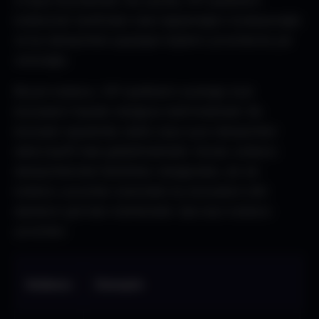
ortaya koymaktadır. Bu yazıda, VIP üyeliklerin
kullanıcılar tarafından nasıl algılandığını inceleyeceğiz
ve bu deneyimleri paylaşan kişilerin yorumlarına yer
vereceğiz.
Birçok kullanıcı, VIP üyeliklerin sunduğu özel
bonusların faydalı olduğunu belirtmektedir. Bu
bonuslar sayesinde, bahis veya oyun deneyimleri
daha keyifli hale gelebilmektedir. Ancak, kullanıcı
deneyimlerinde farklılıklar olduğundan, sık sık
kullanıcı yorumları üzerinden bu bonusların etki
alanlarını görmek mümkündür. İşte bazı kullanıcı
yorumları:
R
Kullanıcı
Deneyim
(