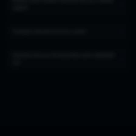
Birden fazla siteden deneme bonusu alabilir
+
miyim?
+
Freespin deneme bonusu nedir?
Deneme bonusu ile kazanılan para çekilebilir
+
mi?