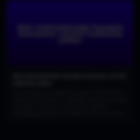
Slot makinelerinde freespin bonusunu verimli
kullanma yolları
Slot makinelerinde freespin bonusunu verimli kullanma
yolları üzerine yazılan bu makalede, freespin bonusunun
ne olduğu, avantajları ve nasıl etkin bir şekilde
kullanılabileceği detaylı bir şekilde ele alınıyor. İlk olarak,
slot makinelerinde freespin bonusuna giriş yapılmakta...