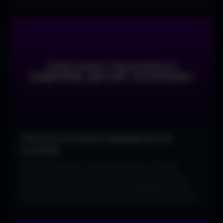
şartları ayrıntılı bir şekilde ele alınmaktadır. Oyun
seçerken...
Yatırımsız bonusların sağladığı gerçek
avantajlar
Yatırımsız bonusların sağladığı gerçek avantajlar,
oyunculara cazip fırsatlar sunar. Bu blog yazısında,
yatırımsız bonusların ne olduğu ve sağladığı faydalar
detaylı bir şekilde ele alınmaktadır. Yatırımsız bonuslar,
kullanıcıların hesaplarına yatırılan fonlar olmadan oyun
oynamasına imkân tanır...