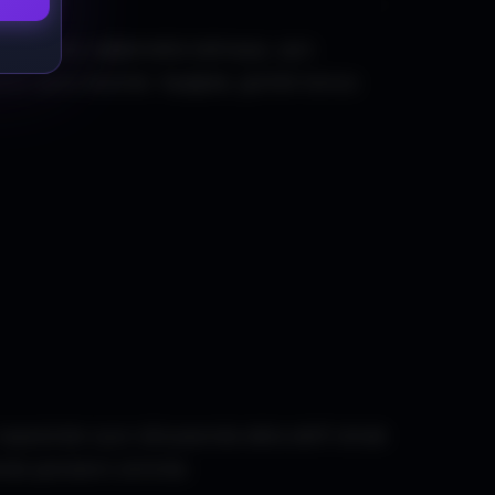
dece kazanç sağlamakla kalmayıp, aynı
tirme şansı bulurlar. Aşağıda, günlük bonus
r sayesinde oyun dünyasında daha aktif olmak
şanslarını artırırlar.