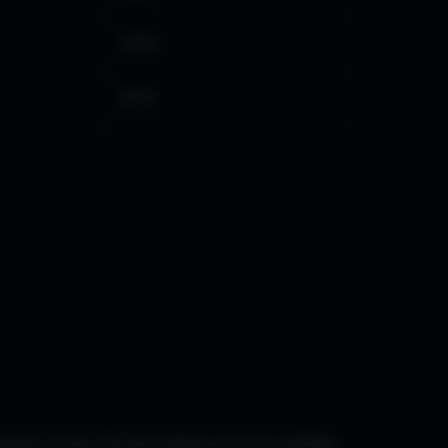
%30
%15
 deneyimi sunar. Bu bonusların sunmuş olduğu