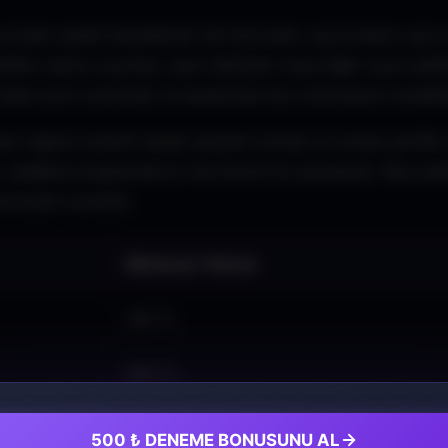
sunulan çeşitli teşviklerdir. Bu bonuslar, oyuncuların oy
llikle casino oyunları, spor bahisleri veya diğer oyun platf
ha fazla oyun oynamak ve kazanmak için motivasyon bulabili
arın ilgisini sürekli olarak yüksek tutmak ve onlara yeni
i, sadakat programlarının da önemli bir parçasıdır. Bazı pl
onusları sunarlar.
Minimum Yatırım
100 TL
200 TL
50 TL
500 ₺ DENEME BONUSUNU AL