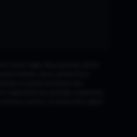
irme imkanı sağlar. Blog yazısında, günlük
r açıklanmaktadır. Ayrıca, günlük bonus
gulamalar ve günlük bonuslarla neler
rını değerlendirmesi gerektiği vurgulanarak,
a temasını oluşturur ve okuyucuların ilgisini