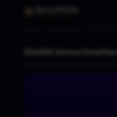
Ana Sayfa
»
Bonus Veren Siteler
»
Günlük bonus fır
Günlük bonus fırsatlar
Deneme Bonusu Siteleri
31 Ağustos 2025
Bonus Veren S