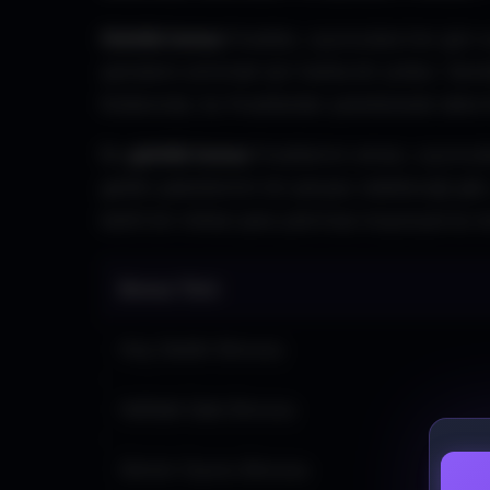
Günlük bonus
fırsatları, oyunculara her gün 
şanslarını artırmak için harika bir yoldur. Gene
Kullanıcılar, bu fırsatlardan yararlanarak da
Bu
günlük bonus
fırsatlarının amacı, oyuncul
geldin paketlerinin bir parçası olabileceği gib
belirli bir miktar para yatırması koşuluyla bu b
Bonus Türü
Hoş Geldin Bonusu
Haftalık İade Bonusu
Günün Oyunu Bonusu