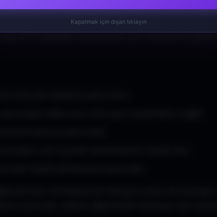
r, oyuncular için oldukça cazip olabilir. Bu avantajlar, sa
Kapatmak için dışarı tıklayın
cular, bu fırsatlardan yararlanarak oyun becerilerini geliş
 yeni bonuslar kazanma şansı bulur.
 oyuncuların daha uzun süre oyun oynamalarını sağlar.
esinde kazanma şansı artar.
uncuların yeni oyunları denemelerine olanak tanır.
ncuları hedef belirlemeye teşvik eder.
 eğlenceli hem de kazançlı bir deneyim sunar. Bu bonusla
ce oyuncular, sadece eğlenmekle kalmayıp, aynı zamanda 