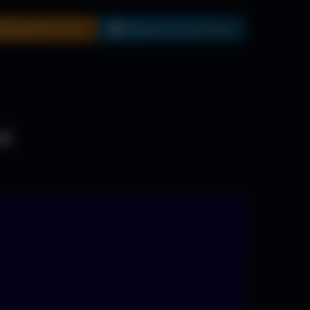
Deneme Bonusları
Telegram Sohbet Kanalı
mi