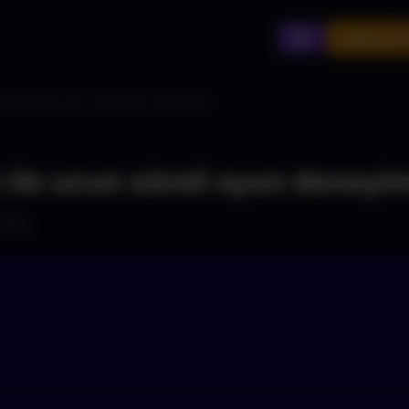
Güncel 
satları ile uzun süreli oyun deneyimi
ı ile uzun süreli oyun deneyi
iteler