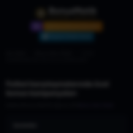
Güncel Deneme Bonusları
Telegram Sohbet Kanalı
Ana Sayfa
»
Bonus Veren Siteler
»
Futbol
karşılaşmalarında özel bonus kampanyaları
Futbol karşılaşmalarında özel
bonus kampanyaları
Deneme Bonusu Siteleri
18 Ağustos 2025
Bonus Veren Siteler
İçindekiler