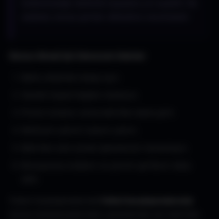
kullanılmadığı takdirde kayıplara yol açabilir. Bu
nedenle, bonus şartları dikkatlice okunmalıdır.
Bonus Almak İçin İzlenecek Adımlar
Bahis sitesinde hesap açın.
Gerekli kişisel bilgileri doldurun.
Promo kodunu varsa belirtilen alana girin.
Minimum yatırım tutarını yatırın.
Belirtilen süre içinde işlemlerinizi tamamlayın.
Bonusunuzu kullanın ve çevrim şartlarını takip
edin.
Futbol karşılaşmalarında
futbol karşılaşmalarında
bonus kampanyalarından yararlanmak için belirtilen