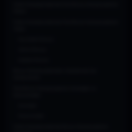
Futbol Karşılaşmalarında Özel Bonus Kampanyalarının
Önemi
Futbol Karşılaşmalarında Özel Bonus Kampanyalarının
Türleri
Hoş Geldin Bonusu
Yatırım Bonusu
Sadakat Bonusu
Bonus Kampanyalarından Yararlanmak İçin
Gereksinimler
Özel Bonus Kampanyalarının Avantajları ve
Dezavantajları
Avantajlar
Dezavantajlar
Futbol Karşılaşmalarında Bonus Kampanyalarının