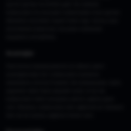
çevrim şartları ile birlikte gelir. Bu nedenle,
kullanıcıların bu bonusları kullanmadan önce şartları
dikkatlice okumaları hayati önem taşır. Ayrıca, bazı
durumlarda kullanıcılar, bonusları kullanarak
kayıplarını artırabilirler.
Avantajlar
Özel bonus kampanyalarının en dikkat çekici
avantajlarından biri, kullanıcıların kazanma
olasılıklarını artırma fırsatıdır. Bu kampanyalar, bahis
yaparken daha fazla seçenek sunar ve bu da
kullanıcıların farklı sonuçlara yatırım yapma şansı
verir. Böylece, kullanıcılara hem eğlenceli bir deneyim
hem de ek kazanç sağlama imkanı tanır.