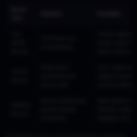
Bonus
Açıklama
Avantajlar
Türü
Hoş
Yüksek başlangı
Yeni üyeler için
Geldin
teşviki, daha faz
sunulmaktadır.
Bonusu
yapma imkanı.
Kullanıcıların
Uzun vadeli kaz
Yatırım
yatırımlarına ek
sağlama olanağı,
Bonusu
bonus sunar.
artırılmış bakiyele
Mevcut kullanıcılara
Daha yüksek kaz
Sadakat
sunulan düzenli
fırsatları, kullanıc
Bonusu
bonuslardır.
bağlılığını artırır.
Bu noktada, her bir bonusun detaylarının anlaşılması