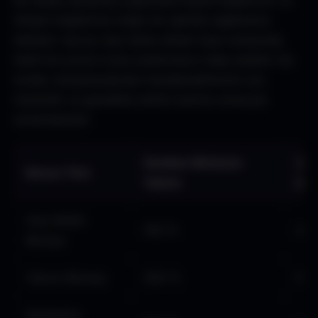
Bu hesap açılışında çoğunlukla kişisel bilgilerinizi ve
iletişim bilgilerinizi doğru bir şekilde sağlamanız
beklenir. Ayrıca, bazı bahis siteleri kayıt esnasında
belirli bir promo kodu kullanmanızı talep edebilir. Bu
kodlar, kampanyalardan faydalanabilmeniz için
önemlidir ve genellikle sitenin tanıtımı amacıyla
sunulmaktadır.
Gereken Minimum
Çev
Bonus Türü
Yatırım
Şart
Hoş Geldin
100 TL
3 K
Bonusu
Yatırım Bonusu
250 TL
5 K
Kaybetme