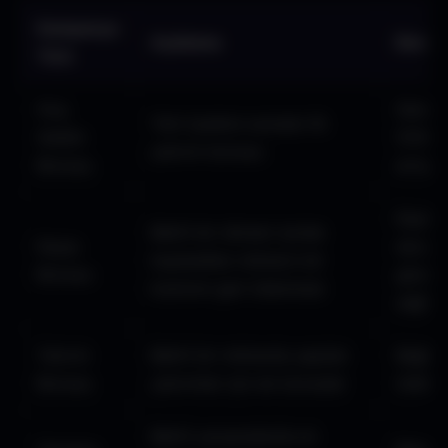
Kampanya
Açıklama
Benzerl
Türü
Hoş
Genelli
Yeni üyelere sunulan ilk
Geldin
%100’e
yatırım bonusu
Bonusu
artış s
Kaybe
Belirli bir dönem içinde
Kayıp
durum
kaybedilen miktarın bir
Bonusu
güven
kısmının geri ödenmesi
sağlar
Yatırım
Belirli bir miktarda yapılan
Bağlılı
Bonusu
yatırımlar için ek bonuslar
ödüllen
Belirli yarışmalarda en