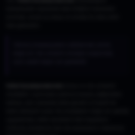
olur.
Futbol karşılaşmalarında
karşılaştığınız
kampanyalar sayesinde elde ettiğiniz kazançları
artırmak, ancak bu bütçe ve strateji ile daha etkili
hale gelecektir.
Yalnızca kampanyalara odaklanmak yerine,
doğru bir risk yönetimi stratejisi oluşturmak,
uzun vadeli başarı için gereklidir.
futbol karşılaşmalarında
bonus ve risk yönetimi
stratejileri, oyunculara yalnızca kazanç sağlamakla
kalmaz, aynı zamanda daha güvenli ve keyifli bir
bahis deneyimi sunar. Bu stratejilerin doğru bir şekilde
uygulanması, bahis severlerin hem kayıplarını
minimize etmelerine hem de kazançlarını maksimize