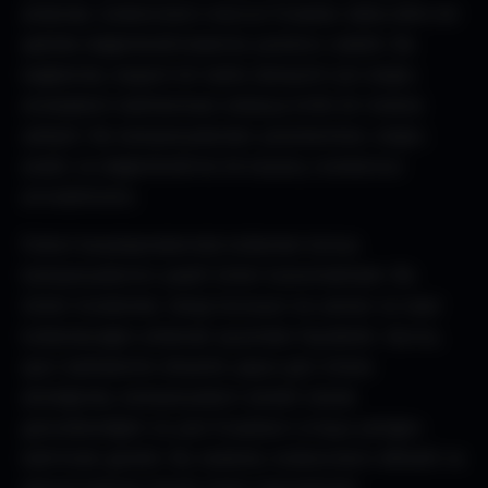
anlamak, kullanıcıların mevcut fırsatları daha etkin bir
şekilde değerlendirmelerine yardımcı olabilir. Bu
bağlamda, başarılı bir bahis deneyimi için doğru
stratejilerin belirlenmesi oldukça kritik bir öneme
sahiptir. Bu kampanyalardan yararlanırken, doğru
analiz ve değerlendirme ile kazanç oranlarınızı
artırabilirsiniz.
Futbol karşılaşmalarında kullanılan bonus
kampanyalarının çeşitli türleri bulunmaktadır. Bu
türleri incelemek, hangi bonusun ne zaman ve nasıl
kullanılacağını anlamak açısından faydalıdır. Ayrıca,
spor bahislerinin dinamik yapısı göz önüne
alındığında, kampanyaların sürekli olarak
güncellendiğini ve yeni fırsatların ortaya çıktığını
belirtmek gerekir. Bu nedenle, kullanıcıların dikkatli ve