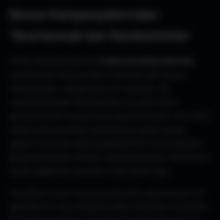
Bonus Kampanyalarından
Yararlanmak İçin Gereksinimler
Futbol karşılaşmalarında
futbol karşılaşmalarında
yararlanmak isteyen bahis tutkunları için bonus
kampanyaları vazgeçilmez bir unsurdur. Bu
kampanyalardan faydalanmak için bazı belirli
gereksinimlerin karşılanması gerekmektedir. Her bahis
sitesi kendi kurallarını belirlese de, genel olarak
geçerli olan bazı temel gereksinimler bulunmaktadır.
Bu gereksinimleri bilmek, kampanyalardan maksimum
fayda sağlamak açısından kritik önem taşır.
Öncelikle, bonus kampanyalarından yararlanmak için
genellikle bir üye hesabına sahip olunması zorunludur.