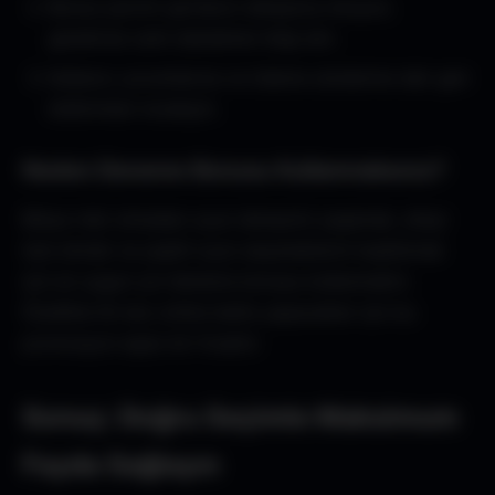
Bonus çevrim şartlarını detaylıca okuyun;
gerekirse canlı destekten bilgi alın.
Kullanıcı yorumlarına ve ödeme sürelerine dair geri
bildirimleri inceleyin.
Neden Deneme Bonusu Kullanmalısınız?
Bütçe riski olmadan oyun deneyimi yaşamak, siteyi
test etmek ve çeşitli oyun seçeneklerini keşfetmek
için en uygun yol deneme bonusu kullanmaktır.
Özellikle ilk kez online bahis yapacaklar için bu
promosyon eşsiz bir fırsattır.
Sonuç: Doğru Seçimle Maksimum
Fayda Sağlayın