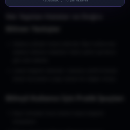
Kapatmak için dışarı tıklayın
Sık Yapılan Hatalar ve Doğru
Bilinen Yanlışlar
Sadece yüksek tutara bakmak: Bazı kullanıcılar
sadece rakama odaklanır fakat çekim şartlarını
göz ardı ederler.
Lisans bilgisini atlamak: Lisanssız platformlarda
alınan bonusların çoğu zaman bir değeri olmaz.
Bilinçli Kullanıcı İçin Pratik İpuçları
Kayıt olmadan önce sitenin lisans bilgisini
sorgulayın.