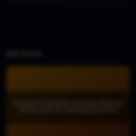
İlgili Yazılar