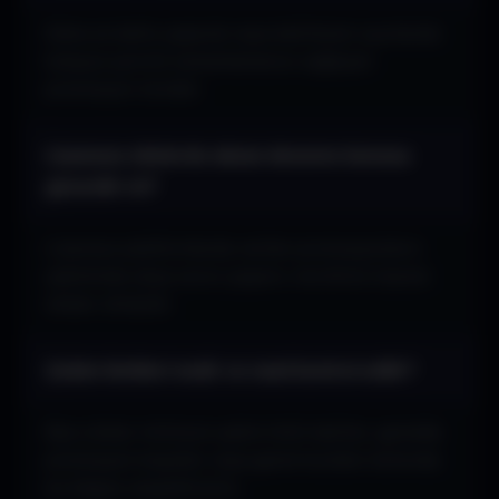
Daha az bahis yaparak veya belirlenen oyunlarda
kolayca çevrimi tamamlamanızı sağlayan
promosyon türüdür.
Lisanssız sitelerde alınan deneme bonusu
güvenilir mi?
Lisanssız platformlarda verilen promosyonların
çekiminde sıkça sorun yaşanır; tercihiniz lisanslı
siteler olmalıdır.
Çekim limitleri nedir ve nasıl kontrol edilir?
Bazı siteler minimum çekim limiti belirler; genelde
promosyon koşulları veya genel kurallar kısmında
bu bilgiye ulaşabilirsiniz.