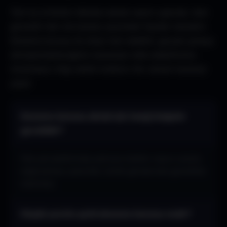
Tüm bu kriterleri dikkate alarak seçim yapmak, hem
güvenlik hem de kazanç açısından faydalı olacaktır.
Deneme bonusu ile siteyi test edebilir, gerçek paraya
dönüştürebileceğiniz kazançlar elde edebilirsiniz.
Unutmayın; bilgi sahibi kullanıcı her zaman kazançlı
çıkar!
Deneme bonusu almak için hangi belgeler
gereklidir?
Pek çok platformda yalnızca telefon veya e-posta
doğrulaması yeterlidir; kimlik göndermek genellikle
istenmez.
Düşük çevrim şartlı deneme bonusu nedir?