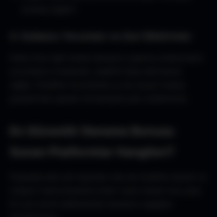
avantaj sağlar?
4. Kullanıcı Yorumları ve Geri Bildirimler
Daha önce ilgili sitede deneyim yaşamış kullanıcıların
yorumlarını incelemek, objektif bilgi edinmenizi
sağlar. Özellikle forumlarda ya da sosyal medya
gruplarında yapılan tartışmalara göz atabilirsiniz.
En Güvenilir Deneme Bonusu
Sunan Platformlar Hangileri?
Piyasada pek çok seçenek olsa da özellikle lisanslı ve
müşteri memnuniyetine önem veren siteler öne çıkar.
En çok tercih edilenlerden bazılarını aşağıda