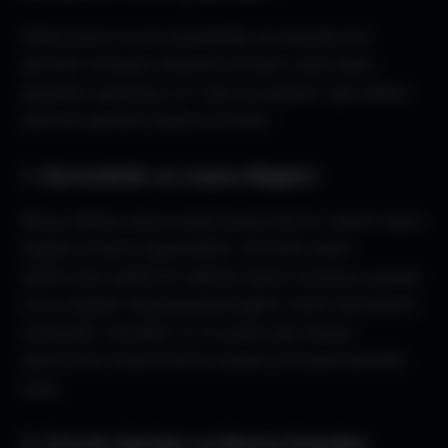
Kullanıcıların en sık karşılaştığı sorunlardan biri,
güvenilir olmayan sitelerde sunulan cazip fakat
gerçekte ulaşılması zor olan bonuslardır. İşte dikkat
edilmesi gereken başlıca kriterler:
1. Güvenilirlik ve Lisans Bilgileri
Birkaç dakika süren araştırmayla bile bir sitenin lisans
bilgileri kolayca öğrenilebilir. Güvenilir bahis
platformları şeffaf bir şekilde lisans numarası paylaşır
ve bu bilgileri doğrulayabileceğiniz resmi kaynaklara
yönlendirir. Ronabet ve Truvabet gibi lisanslı
platformlar kullanıcılarına yüksek seviyede şeffaflık
sunar.
2. Çevrim Şartları ve Bonus Koşulları