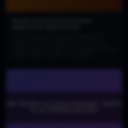
Ronabet Üzerinde Deneme Bonusu
Kullanarak İlk Adımlarınızı Atın
Ronabet Üzerinde Deneme Bonusu Kullanarak İlk
Adımlarınızı Atın Bahis sektöründe yer alan firmalar
arasında Ronabet, sunduğu birçok avantajla öne çıkıyor.
Özellikle deneme bonusları, yeni kullanıcılar...