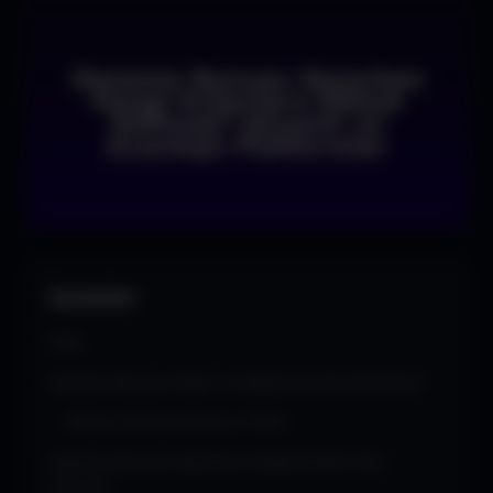
İçindekiler
Giriş
Deneme Bonusu Nedir ve Kullanıcıya Ne Kazandırır?
Başlıca Deneme Bonusu Türleri
Deneme Bonusu Seçerken Hangi Kriterler Öne
Çıkmalı?