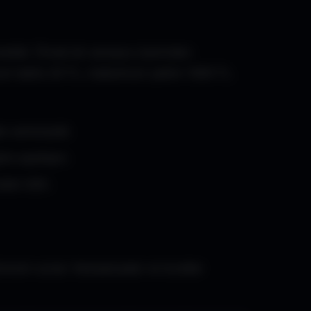
lmelidir. Örnek bir senaryo üzerinden
mum bahis 20 TL, maksimum çekim 1000 TL.
 verimsizdir.
öre ayarlayın.
den bilin.
örünüm sunar. Kampanyalar ve kurallar