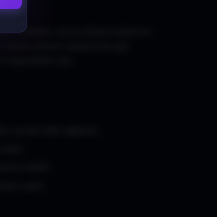
anı) politikası, bonus kötüye kullanımını
ve ödeme yöntemi eşleştirmesi gibi
 öngörülebilir kılar.
azı oyunlar katkı sağlamaz.
zaltır.
rsiz kılabilir.
nlama yapın.