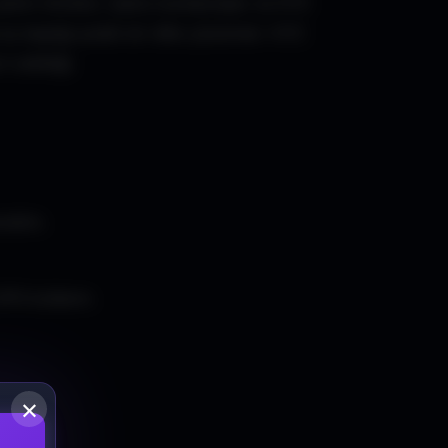
im limitleri, bahis kısıtlamaları ve KYC
ç başlığı pratik bir dille çözümler: KYC
t edildiği.
ndirin.
JPG kullanın.
×