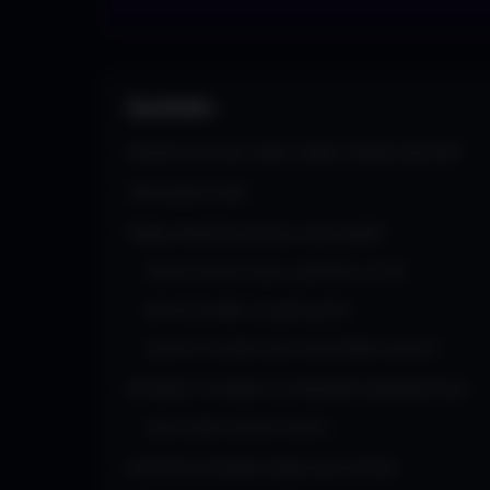
İçindekiler
Deneme bonusu nedir, neden ciddiye alınmalı?
Hızlı seçim özeti
Doğru deneme bonusu nasıl seçilir?
Güven temeli: lisans, şeffaflık ve KYC
Bonus kuralları ve gizli şartlar
Çevrim ve katkı oranı nasıl birlikte okunur?
Ronabet, Truvabet ve Venüsbet karşılaştırması
Oyun katkı oranları matrisi
Çevrimsiz fırsatları doğru ayırt etmek