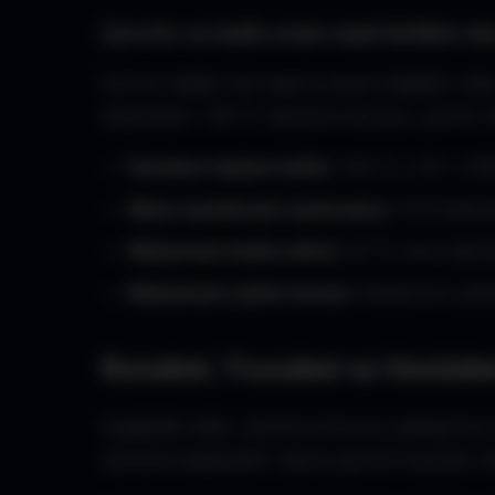
Çevrim ve katkı oranı nasıl birlikte o
Çevrim değeri tek başına yeterli değildir; kat
düşünelim: 100 TL deneme bonusu, çevrim 2
Gereken toplam bahis:
100 TL x 20 = 2000
Masa oyunlarıyla oynarsanız:
%10 katkıda
Maksimum bahis etkisi:
20 TL üstü bahisle
Maksimum çekim tavanı:
Kazancınız yükse
Ronabet, Truvabet ve Venüsbet
Aşağıdaki tablo, deneme bonusu yaklaşımını k
zamanla değişebilir; daima güncel koşulları 