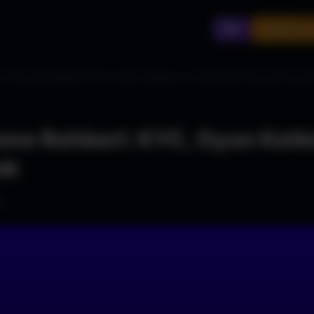
Güncel 
İnceleme Rehberi: KYC, Oyun Katkıları ve Çevrimsiz Fırsatları Doğr
e Rehberi: KYC, Oyun Katkıl
ak
r