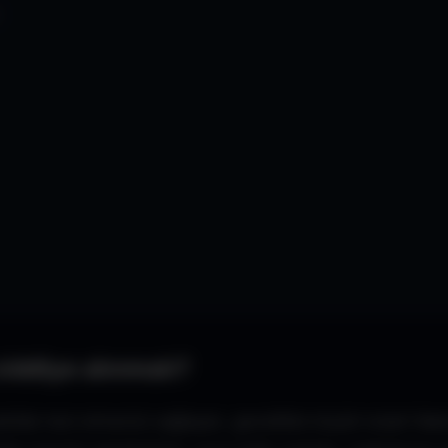
ciddiye alınmalı?
lde test etmenizi sağlayan, genellikle küçük tutarlı fakat