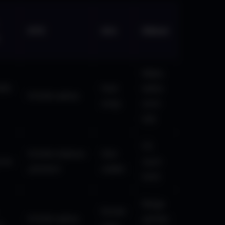
KYC
Artı
Dikkat
Maks.
500
Hızlı
bahis
Kimlik+adres
onay
sınırı
katı
FS
Kimlik+ödeme
Slot
ına
oyun
yöntemi
odaklı
kısıtı
Belge
Esnek
Kimlik+adres
şartları