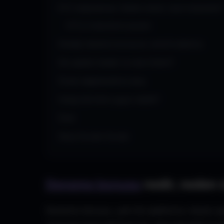
KYC doğrulaması: Neden istenir, nasıl hızlandırılır?
KYC’yi hızlandırma ipuçları
Strateji: deneme bonusunu verimli kullanma
Sık yapılan hatalar ve nasıl önlenir?
Örnek değerlendirme akışı
Hangi site kime uygun olabilir?
Özet
Sıkça Sorulan Sorular
Deneme bonusu
nedir, neden 
Deneme bonusu, yeni bir platformu risksiz şeki