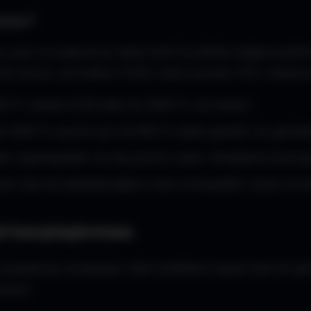
kunur?
kı oranı ve maksimum bahis limiti ile birlikte değerlendiri
0x bonus, slot katkısı %100, masa oyunları %10, maksi
 TL (slotta %100 katkı ile 2000 TL net ilerler).
 2000 TL çevrim için 20.000 TL bahis gerekir; bu genelde
r sayılmayabilir; bu da çevrimi uzatır. Stratejinizi buna g
k olsa da çekebileceğiniz tutar sınırlanabilir; tavanı önce
 karşılaştırması
ıyaslamayı amaçlayan, tipik özelliklere dayalı özet bir g
okuyun.