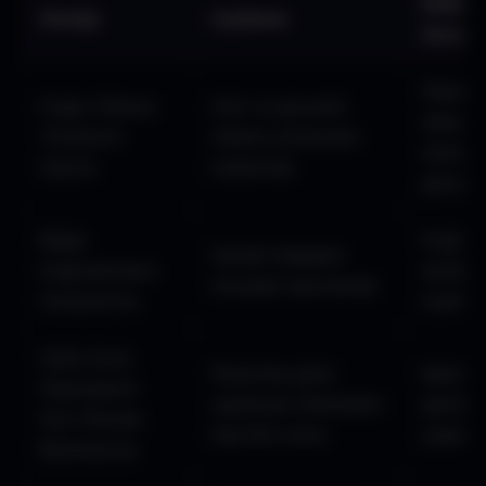
Beklen
Strateji
Açıklama
Sonuç
Ödemel
Doğru Ödeme
Hızlı ve güvenilir
daha kı
Yöntemini
ödeme yöntemleri
sürede
Seçme
kullanmak.
gerçekl
Belge
Doğrul
Gerekli belgeleri
Doğrulamasını
süresini
önceden hazırlamak.
Hızlandırma
kısalmas
Hafta Sonu
Pazartesi günü
İşlem sü
Ödemelerini
yapılacak ödemelere
gecikm
Göz Önünde
hazırlıklı olma.
yaşama
Bulundurma