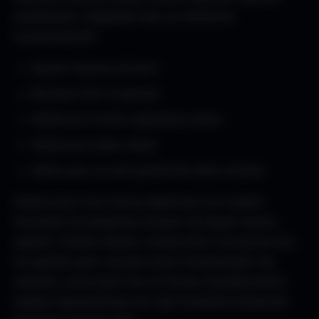
mümkündür. Aşağıdaki liste, bu faktörleri
özetlemektedir:
Seçilen ödeme yöntemi
Bonusun türü ve şartları
Kullanıcının kimlik doğrulama süreci
Platformun işlem süresi
Hafta sonu ve tatil günlerinde işlem süreleri
Kullanıcıların hızlı dönüş alabilmesi için müşteri
hizmetleri ile iletişimde olmaları da hayati öneme
sahiptir. Destek ekipleri, kullanıcıların sorularına hızlı
bir şekilde yanıt vererek süreci hızlandırabilir. Bu
nedenle, oyuncuların her an ihtiyaç duyabilecekleri
bilgileri öğrenebilmek için ilgili kanallarla iletişimde