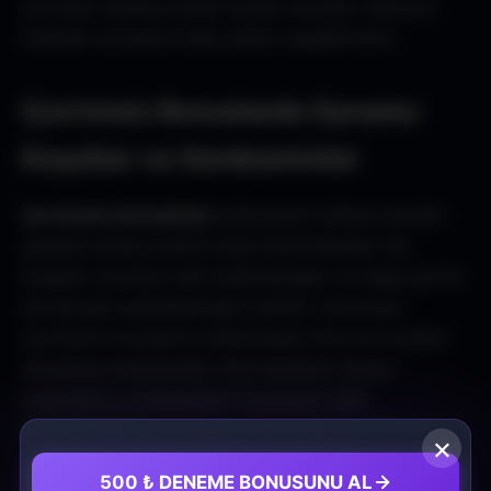
ayrıntıları dikkate almak faydalı olacaktır. Böylece,
istenilen sonuçlara daha çabuk ulaşabilirsiniz.
Çevrimsiz Bonuslarda Oynama
Koşulları ve Gereksinimler
Çevrimsiz bonuslarda
kullanıcıların dikkat etmeleri
gereken birkaç önemli koşul bulunmaktadır. Bu
koşullar, bonusun nasıl kullanılacağını ve hangi şartlar
altında geri çekilebileceğini belirler. Oyuncular,
çevrimsiz bonuslarını kullanmadan önce bu kuralları
dikkatlice incelemelidir. Aksi takdirde, hüsran
yaşayabilir ve bekledikleri kazançları elde
edemeyebilirler.
×
Çevrimsiz bonusların sağladığı avantajları en üst
500 ₺ DENEME BONUSUNU AL