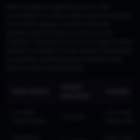
Ödeme süreçlerini hızlandırmak için en etkili
yöntemlerden biri, doğru ödeme yöntemini seçmektir.
Hızlı transfer sağlayan yöntemler kullanmak,
genellikle daha kısa ödeme süreleri sunar. Bu
bağlamda, kullanıcıların en çok tercih ettiği yöntemler
arasında e-cüzdanlar ve kripto paralar bulunmaktadır.
Bu yöntemler, geleneksel banka havalelerine göre
daha hızlı işlem gerçekleştirebilir.
Ortalama
Ödeme Yöntemi
Avantajlar
İşlem Süresi
E-cüzdan
Hızlı ve güvenl
1-24 Saat
(PayPal, Skrill)
kullanıcı dostu
Kredi/Banka
Kolay erişim, 