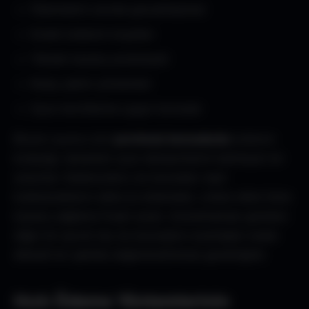
Ödemelerin anında gerçekleşmesi
Esnek kullanım koşulları
Yüksek kazanç potansiyeli
Kolay çekim yöntemleri
Oyun tercihlerine uygun bonuslar
Birçok oyuncu için
çevrimsiz bonuslarda
kullanım
kolaylığı, tamamen oyun deneyimlerini belirleyen bir
unsurdur. Kullanıcıların, bu bonusları nasıl
kullanacaklarını daha iyi anlamaları, onlara daha fazla
kazanç sağlama fırsatı sunar. Unutulmaması gereken
diğer bir ayrıntı ise, bu bonusların avantajları kadar
dikkatli bir şekilde değerlendirilmesi gerektiğidir.
Hızlı Ödeme Yöntemlerinin