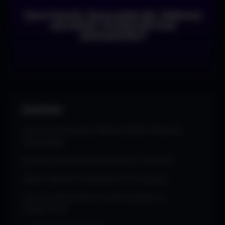
İçindekiler
Çevrimsiz Bonuslarda Ödeme Süreleri Hakkında
Genel Bilgiler
Çevrimsiz Bonuslarda Hızlandırma Yöntemleri
Ödeme Sürelerini Hızlandıran Ekstra İpuçları
Çevrimsiz Bonuslarda Oynama Koşulları ve
Gereksinimler