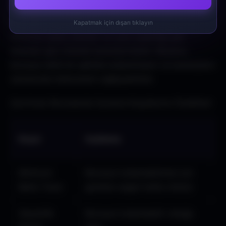
düzeye çıkarmak için belirli kriterlere dikkat etmek
önemlidir. Kullanıcılar, bonusun geçerlilik süresi,
Kapatmak için dışarı tıklayın
minimum bahis tutarları ve oyun çeşitliliği gibi
unsurları göz önünde bulundurmalıdır. Böylece,
bonusun etkili bir şekilde kullanılmasını ve kazançların
zamanında ödenmesini sağlayabilirler.
Çevrimsiz Bonuslarda Oynama Koşullarının Özellikleri
Ö
Koşul
Açıklama
D
Minimum
Bonusun kullanılabilmesi için
Y
Bahis Tutarı
gereken asgari bahis miktarı
Geçerlilik
Bonusun kullanılabilir olduğu
O