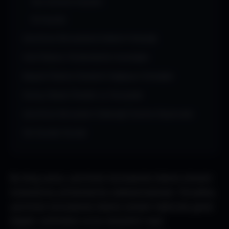
Ana Oynama Koşulları
Ek Koşullar
Çevrimsiz Bonuslarda Kullanım Kolaylığı
Hızlı Ödeme Yöntemlerinin Avantajları
Başarılı Ödeme Sürelerini Sağlayan Stratejiler
Sonuç Olarak Öneriler ve Tavsiyeler
Çevrimsiz Bonusların Geleceği Üzerine Düşünceler
Sık Sorulan Sorular
Bu blog yazısı, çevrimsiz bonuslarda ödeme süresini
hızlandırma yöntemlerine odaklanmaktadır. Öncelikle,
çevrimsiz bonuslarda ödeme süreleri hakkında genel
bilgiler verilmekte ve bu süreçlerin nasıl