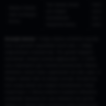
Tam destek almak
Herhang
Müşteri Destek
için müşteri
sorun a
Hattı ile İletişim
hizmetleriyle
hızlı ç
Kurma
iletişimde kalma.
bulma.
Stratejik Adımlar
1. Doğru ödeme yöntemini seçmek:
Hızlı ve güvenilir seçenekleri tercih edin. 2. Belge
doğrulamasını hızlandırmak: Tüm gerekli belgeleri
hazırlamak, süreçte avantaj sağlayacaktır. 3. Hafta
sonu ödemelerini göz önünde bulundurmak: Ödeme
beklerken zaman kaybı yaşamamak için plan yapın. 4.
Müşteri destek hattı ile iletişim kurmak: Sorularınıza
hızlı cevap almak için müşteri hizmetleriyle irtibatı
koparmayın. 5. Bonus kullanım koşullarını dikkatlice
incelemek: Kusursuz bir oyun deneyimi için şartları
anlayın. 6. Yüksek işlem limitlerine sahip platformları