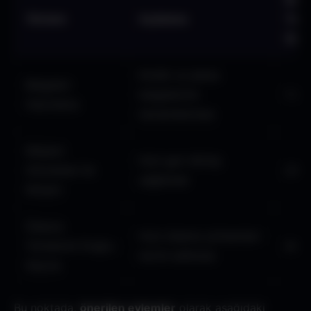
Yöntem
Açıklama
Tesl
Süre
Kimlik ve adres
Belgeleri
belgelerinin
1-2 
Hazırlama
tamamlanması
Müşteri
Hızlı geri dönüş
Hizmetleri ile
24 s
sağlamak
İletişim
Ödeme
Hızlı ödeme yöntemleri
Yöntemini Doğru
Anlık
tercih edilmesi
Seçme
Bu noktada,
önerilen eylemler
olarak aşağıdaki