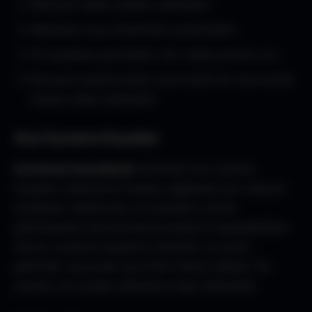
Minimum bahis tutarları aşılmalıdır.
Belirlenen oyun türlerinde oynanmalıdır.
Ek koşullara uyulmalıdır (örn. bahis çevrimi vs.).
Bonusun kullanımından sonra belirli bir süre içinde
kazanç talep edilmelidir.
Ana Oynama Koşulları
Çevrimsiz bonuslarda
belirlenen ana oynama
koşulları, kullanıcının kazanç sağlaması için mecburi
kurallardır. Kullanıcılar, bu koşulların yerine
getirilmemesi durumunda bonuslarını kaybedebilirler.
Ayrıca, oynama koşullarını anlamak ve yerine
getirmek, oyuncular için kritik öneme sahiptir. Bu
yüzden, bu kurallar dikkatlice takip edilmelidir.