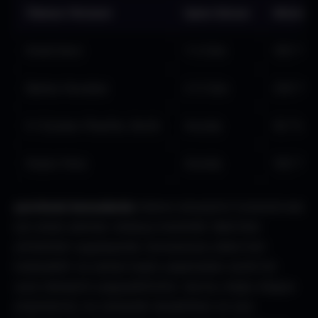
Ödeme Yöntemi
İşlem Süresi
Minimum
Kredi Kartı
1-3 Gün
100 TL
Banka Havalesi
2-5 Gün
250 TL
E-Cüzdan (PayPal, Skrill)
Anında
50 TL
Kripto Para
Anında
100 TL
çevrimsiz bonuslarda
ödeme süreçlerini hızlandırmak
için atılan adımlar oldukça önemlidir. Belirtilen
yöntemleri uygulayarak, bonusunuzu daha hızlı
kullanabilir ve zaman kaybı yaşamadan zevkli bir
oyun deneyimi yaşayabilirsiniz. Ayrıca, doğru bilgiye
erişimleriniz, bu süreçteki aksaklıkları en aza