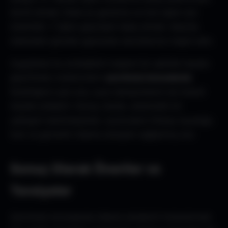
tercih etmek: Daha az gecikme ve hızlı işlem için
önemlidir. 7. İşlem geçmişini takip etmek: Geçmiş
ödemeleri gözden geçirerek sıkıntılarınızı tespit edin.
Uygulanan bu stratejilerin başarılı bir şekilde hayata
geçirilmesi, kullanıcıların
çevrimsiz bonuslarda
ferahtığının yanı sıra, oyun deneyimlerini de önemli
ölçüde iyileştirir. Sonuç olarak, sistematik bir
yaklaşım benimseyerek, oyuncuların ihtiyaç duyduğu
hızlı ve güvenilir ödeme süreçleri sağlanmış olur.
Sonuç Olarak Öneriler ve
Tavsiyeler
Çevrimsiz bonuslarda ödeme sürelerini hızlandırmak