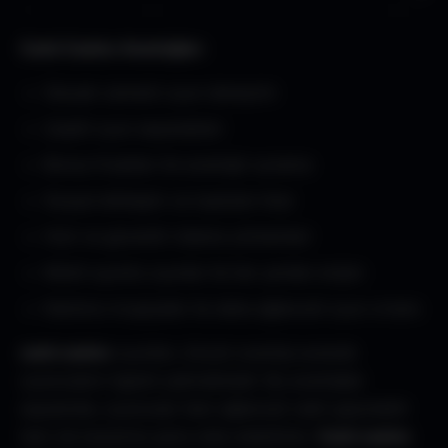
Canlı Casino Avantajları
Gerçek zamanlı oyun deneyimi
Çeşitli oyun seçenekleri
Bonus fırsatları ile avantajlı oynama
Sosyal etkileşim ve topluluk hissi
Hızlı ve güvenilir ödeme yöntemleri
Mobil uyumlu oyunlar ile her yerden erişim
Katılımcı krupiyeler ile daha eğlenceli oyun ortamı
canlı casino
oyunları, birçok avantaj sunarak
oyuncuların ilgisini çekmektedir. Bu avantajlar
sayesinde, oyuncular hem eğlenceli vakit geçirebilir
hem de kazanma şansı elde edebilirler.
Canlı casino