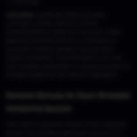
Canlı Bingo
canlı casino
oyunlarında deneme bonusları,
oyuncuların oyunları risksiz bir ortamda
deneyimlemelerine olanak tanır. Bu durum, strateji
geliştirme sürecinde kritik bir rol oynamakta ve
oyuncuların kazanma şanslarını artırmak adına
fırsatlar sunmaktadır. Unutulmamalıdır ki, her oyun
farklı stratejiler gerektirebilir ve deneme bonusları bu
stratejileri geliştirmek için harika bir başlangıçtır.
Deneme Bonusu ile Oyun Stratejisi
Geliştirme İpuçları
Canlı casino oyunlarında deneme bonusu kullanarak
etkili bir oyun stratejisi geliştirmek, oyuncular için