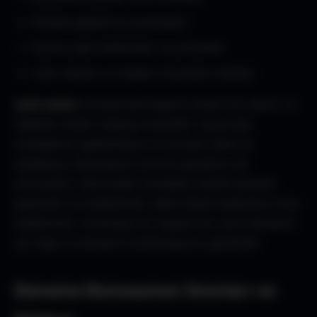
Strateji geliştirme potansiyeli
Oyuncu geri bildirimleri ve yorumları
Canlı destek ve müşteri hizmetleri kalitesi
canlı casino
oyunlarında başarılı olmak için sabırlı ve
disiplinli olmak oldukça önemlidir. Oyuncular,
stratejilerini geliştirdikçe ve oyunları daha iyi
anladıkça, kazançlarını artırma şanslarını da
artıracaktır. Aklınızdaki stratejileri sürekli gözden
geçirerek ve iyileştirerek, daha büyük başarılara imza
atabilirsiniz. Unutmayın ki, başarılı bir oyun deneyimi
için bilgi ve deneyim kombinasyonu gereklidir.
Deneme Bonusunun Sınırları ve