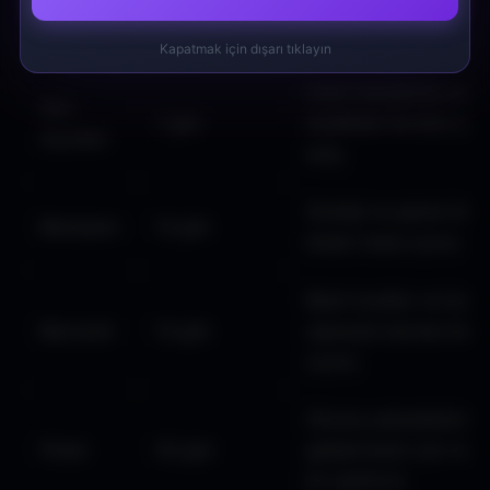
Türü
Kullanım
Süresi
Kapatmak için dışarı tıklayın
Farklı temalarda ve b
Slot
7 gün
özellikleri ile dolu ço
Oyunları
araç.
Strateji ve şansın birle
Blackjack
14 gün
klasik masa oyunu.
Basit kurallar ve hızlı
Baccarat
14 gün
yapısıyla tanınan bir 
oyunu.
Okuma yeteneklerinizi
Poker
30 gün
geliştirmeniz için mü
bir platform.