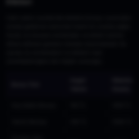
Etkileri
Canlı casino oyunlarında deneme bonusu, oyunculara
strateji geliştirme sürecinde önemli bir avantaj sağlar.
Ancak, bu bonusun sınırlamaları ve etkileri üzerine
dikkat edilmesi gereken noktalar bulunmaktadır. Bu
yazıda, bu sınırlamaların ve etkilerin nasıl
yönetilebileceğine dair bilgiler sunacağız.
Asgari
Maksimum
Bonus Türü
Yatırım
Kazanç
Hoş Geldin Bonusu
100 TL
1000 TL
Yatırım Bonusu
200 TL
2000 TL
Ücretsiz Spin