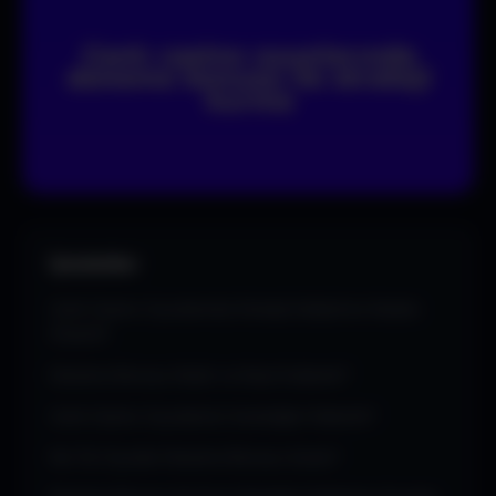
İçindekiler
Canlı Casino Oyunlarında Strateji Geliştirme Neden
Önemli?
Deneme Bonusu Nedir ve Nasıl Kullanılır?
Canlı Casino Oyunlarının Avantajları Nelerdir?
Ne Tür Oyunlar Deneme Bonusu Sunar?