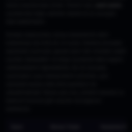
temel unsurlarından biridir. Önemli olan,
canlı casino
oyunlarında doğru adımları atarak en iyi sonuçları
elde edebilmektir.
Strateji oluştururken, bonus sistemlerinin etkin
kullanılması da kritik bir rol oynar. Deneme bonusları
sayesinde oyuncular, gerçek para riski olmadan çeşitli
oyunları deneyebilir ve hangi oyunlarda daha başarılı
olabileceklerini öğrenebilirler. Bu tür bonuslar,
oyuncuların oyun deneyimlerini artırırken, aynı
zamanda kazanç elde etme şanslarını da
yükseltmektedir. Bunun yanı sıra, yönetim becerisi ve
bankroll kontrolü gibi unsurlar da başarının
anahtarıdır.
Oyun
Bonus Tutarı
Kazanma Ora