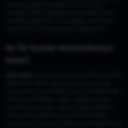
deneyimi yaşamak isteyenler için bu oyunların
sunduğu fırsatları değerlendirmek önemlidir. Oyun
stratejinizi geliştirirken, bu avantajları göz önünde
bulundurmanız size büyük yarar sağlayacaktır.
Ne Tür Oyunlar Deneme Bonusu
Sunar?
Canlı casino
oyunları, oyunculara sundukları interaktif
deneyimlerle dikkat çekiyor. Bu oyunlar arasında
birçok farklı tür bulunmakta ve her biri kendine özgü
kurallara ve stratejilere sahiptir. Deneme bonusu,
oyunculara bu oyunları risksiz bir şekilde deneme
fırsatı sunarak, daha fazla tecrübe edinmelerine
yardımcı olur. Bu bonus, özellikle yeni başlayanlar için