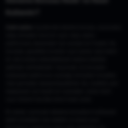
Deneme Bonusu Nedir ve Nasıl
Kullanılır?
Canlı casino
oyunlarında deneme bonusu, oyunculara
talep etmeden önce bir oyun veya casino
platformunu denemeleri için sunulan bir fırsattır. Bu
bonuslar, genellikle ücretsiz oyun parası veya belirli
bir süre içinde kullanılabilecek bedava bahisler
şeklinde verilmektedir. Oyuncular, bu bonusları
kullanarak platformun sunduğu hizmetleri öncelikle
riske girmeden deneyimleyebilirler. Bu, özellikle yeni
başlayanlar için büyük bir avantajdır, çünkü farklı
oyun türlerini tecrübe etme fırsatı sunar.
İlk olarak, oyuncular deneme bonuslarını kullanarak
belirli stratejileri test edebilir ve kendi oyun
becerilerini geliştirme şansı elde edebilirler. Bu