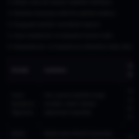
Küçük, ama sık kazanç hedefleri belirleyin.
Deneme bonusunu etkili bir şekilde kullanın.
Duygusal kararlar vermekten kaçının.
Oyun sürelerinizi ve bütçenizi kontrol edin.
Kazançlarınızı ve kayıplarınızı dikkatlice takip edin.
Uyg
Strateji
Açıklama
Zam
Her 
Oyun
Her oyunun kendine özgü
oyu
Kurallarını
kuralları vardır. Bunları
baş
Öğrenme
öğrenmek önemlidir.
önc
Küçük
Küçük ama düzenli kazançlar
Oyu