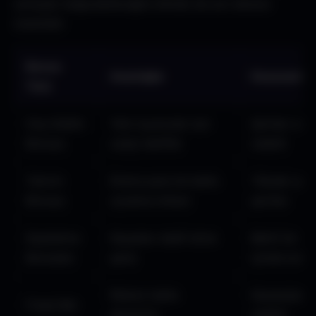
sonuçlar doğurabileceğini bilmek de son derece
önemlidir.
Bonus
Avantajlar
Dezavantajl
Türü
Hoş Geldin
Yeni oyuncular için
Şartları zorl
Bonusu
cazip teklifler
olabilir
Yatırım
Ekstra para ile bahis
Yüksek çev
Bonusu
oynama imkanı
şartları
Kaybetme
Kayıpları telafi etme
Belirli bir sü
Bonusları
şansı
içinde kullan
Risksiz bahis
Kazançlar sın
Freed Bet
deneyimi
olabilir