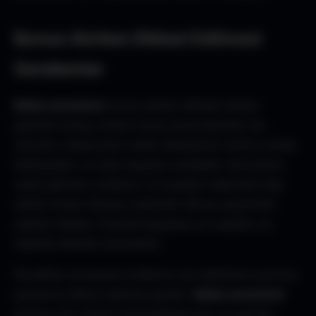
Bonus Alırken Dikkat Edilmesi
Gerekenler
Bahis severlerin
bonus alırken dikkate alması
gereken birkaç önemli husus bulunmaktadır. Bu
unsurlar, kullanıcıların bahis deneyimini olumlu yönde
etkileyebilir ve olası kayıpları azaltabilir. Bonusların
cazip gelirken, kullanımı ve koşulları hakkında bilgi
sahibi olmak oldukça önemlidir. Bonus seçiminde
yapılan hatalar, finansal kayıplara yol açabilir, bu
nedenle dikkatli olunmalıdır.
Öncelikle, bonusların kullanımı için belirlenen çevirme
şartlarına dikkat edilmesi gerekir.
Bahis severlerin
bonusu tam olarak kullanabilmesi için, bu şartları