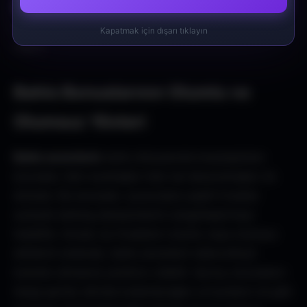
bonusları
, kayıplarınızın geri alınmasını sağlayarak,
oyuna daha güvenli bir şekilde geçiş yapmanızı
Kapatmak için dışarı tıklayın
sağlar.
Bahis Bonuslarının Olumlu ve
Olumsuz Yönleri
Bahis severlerin
bahis dünyasında karşılaştıkları
bonuslar, hem avantajları hem de dezavantajları ile
doludur. Bu bonuslar, oyunculara çeşitli fırsatlar
sunarak betting deneyimlerini zenginleştirmeyi
hedefler. Ancak, bu fırsatların olumlu veya olumsuz
etkilerini anlamak, bahis severlerin daha bilinçli
kararlar almasına yardımcı olabilir. Ayrıca, bonusların
hangi şartlar altında kullanılacağını ve bunların ne gibi