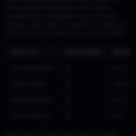
yerine getirmeleri gerekecektir. Aksi takdirde,
bonuslar geçersiz hale gelebilir. Ayrıca, bonusun
minimum yatırım tutarı da önemlidir. Çok yüksek bir
minimum tutar, bazı kullanıcılar için caydırıcı olabilir.
Bonus Türü
Çevirme Şartları
Minimum Y
Hoş Geldin Bonusu
5x
100 TL
Yatırım Bonusu
3x
200 TL
Kaybetme Bonusu
4x
150 TL
Özel Gün Bonusu
2x
50 TL
Bonus alırken bir diğer önemli faktör ise bonusun