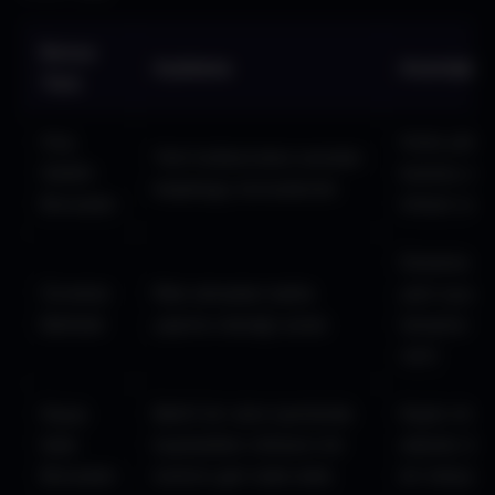
Bonus
Açıklama
Avantajları
Türü
Hoş
Hızla yüks
Yeni kullanıcılara sunulan
Geldin
kazanç eld
başlangıç bonuslarıdır.
Bonusları
imkanı sağl
Deneme imk
Ücretsiz
Risk almadan bahis
yeni oyunla
Bahisler
yapma olanağı sunar.
tanışma fırs
verir.
Kayıp
Belirli bir süre içerisinde
Kaybı mini
İade
kaybedilen miktarın bir
ederek dah
Bonusları
kısmını geri iade eder.
bir bütçe s