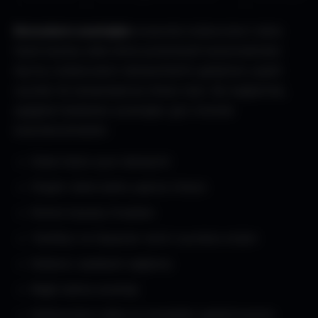
Bonusların avantajları
arasında kullanıcıların daha
fazla kazanç elde etme potansiyeli bulunmaktadır.
Ayrıca, kullanıcıların deneyimlerini geliştiren çeşitli
oyunlar ile tanışmalarına imkan tanır. Bu bağlamda,
aşağıda listelenen avantajlar göz önünde
bulundurulmalıdır:
Daha fazla oyun deneyimi
Düşük riskle bahis yapma imkanı
Ekstra kazanç fırsatları
Yenilikçi ve heyecan verici oyunlara erişim
Kullanıcı sadakati sağlama
Bağlı kalma avantajı
Kullanıcıların daha iyi stratejiler geliştirmesine