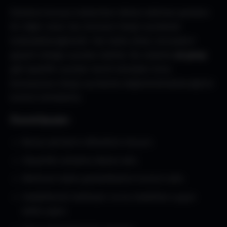
Deneme bonusu kullanırken dikkat edilmesi gereken
bir diğer unsur ise, bonusun hangi oyunlarda
kullanabileceğinizdir. Her bahis sitesi, bonusların
geçerli olduğu oyunları belirler. Bu nedenle
at yarışı
gibi spesifik oyunları tercih etmeden önce
bonusunuzu hangi oyunlarda değerlendirebileceğinizi
kontrol etmelisiniz.
Önemli İpuçları
Bonus şartlarını dikkatlice okuyun.
Geçerlilik süresine dikkat edin.
Minimum bahis gerekliliklerini kontrol edin.
Hedeflerinizi belirleyin ve bu hedeflere uygun
bahis yapın.