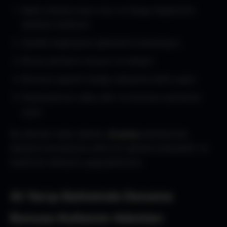
Bahis sitesine kayıt olun ve hesap bilgilerinizi
eksiksiz doldurun.
Gerekli doğrulama işlemlerini tamamlayın.
Bonus şartlarını okuyun ve anlayın.
Bonusun geçerli olduğu alanlarda bahis yapın.
Kazançlarınızı takip edin ve bonusun şartlarına
uyun.
Bu adımları takip ederek,
at yarışı
bahislerinde
deneme bonusunuzu etkin bir şekilde kullanabilir ve
keyifli bir deneyim yaşayabilirsiniz.
At Yarışı Bahisinde Deneme
Bonusu Kullanım Adımları