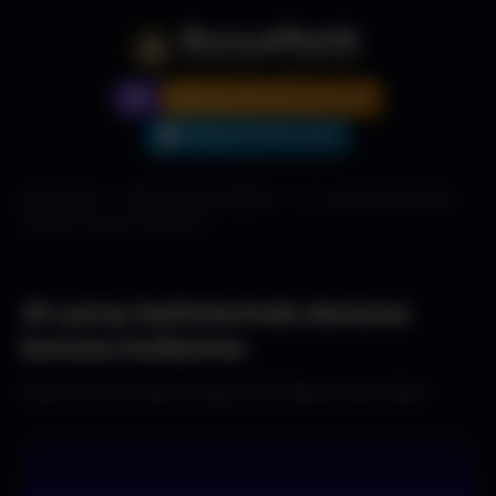
Güncel Deneme Bonusları
Telegram Sohbet Kanalı
Ana Sayfa
»
Bonus Veren Siteler
»
At yarışı bahislerinde
deneme bonusu kullanma
At yarışı bahislerinde deneme
bonusu kullanma
Deneme Bonusu Siteleri
28 Ağustos 2025
Bonus Veren Siteler