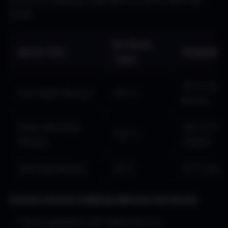
biridir.
İlk Yatırım
Bonus Türü
Hediyeler
Tutarı
50 TL Den
Hoş Geldin Bonusu
100 TL
Bonusu
Kaybı Geri Alma
100 TL Geri
200 TL
Bonusu
Ödeme
Para İade Bonusu
50 TL
25 TL İade
Deneme Bonusu Hakkında Bilmeniz Gerekenler
Bonus genellikle yeni kullanıcılar için