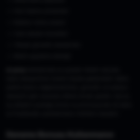
Hızlı ödeme yöntemleri
Kullanıcı dostu arayüz
Canlı destek hizmetleri
Yüksek güvenlik standartları
Mobil uygulama desteği
at yarışı
bahislerinde en popüler siteleri seçmek,
bahis deneyiminizi önemli ölçüde geliştirebilir. Bahis
platformlarını değerlendirirken, güvenlik ve kullanıcı
deneyimi gibi unsurlara dikkat etmek gerekir. Ayrıca,
bu sitelerin sunduğu bonus ve promosyonlar ile daha
iyi fırsatlardan yararlanmanız mümkün olacaktır.
Deneme Bonusu Kullanmanın