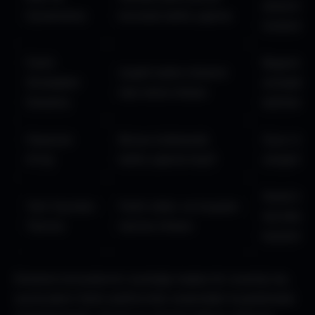
sürecini
Oynamama
bonusla bahis yapma
hızlandırır
Farklı
Başarılı
Çeşitli bahis türlerini
Stratejileri
stratejiler
test etme imkanı
Deneme
belirlenme
Heyecan
Bonus kullanarak
Oyun dene
Artışı
bahis yapma keyfi
zenginleşt
Genel bilg
Yeni Oyunları
Farklı atları ve koşuları
tecrübe
Tanıma
tanıma imkanı
kazanma
Deneme bonuslarının sunduğu başka bir avantaj ise,
oyuncuların farklı platformlar arasındaki kıyaslamalar