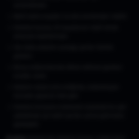
sunulmaktadır.
Belirli bahis koşulları ve süre sınırlamaları olabilir.
Deneme bonusu, ilk kayıplarınızı telafi etmek
amacıyla tasarlanmıştır.
Her bahis sitesinin sunduğu şartlar farklılık
gösterir.
Bonus kullanımlarında dikkat edilmesi gereken
kurallar vardır.
Kullanım süresi sona erdiğinde, kullanılmayan
bonuslar geçersiz hale gelir.
Deneme bonusunu kullanarak kazançlarınızı geri
çekebilmek için belirli şartları yerine getirmeniz
gerekebilir.
at yarışı
bahislerinde deneme bonusu, kullanıcıların