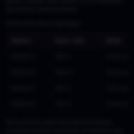
şartları, minimum bahis tutarları ve süre kısıtlamaları
gibi faktörler oldukça önemlidir.
Deneme Bonuslarıyla İlgili Bilgiler
Platform
Bonus Tutarı
Şartlar
Platform A
500 TL
10 katı çevr
Platform B
1000 TL
15 katı çevr
Platform C
300 TL
5 katı çevri
Platform D
750 TL
12 katı çevr
Bunun yanı sıra, kullanıcıların deneme bonusları
konusunda sorularını yanıtlamak için önemli bir liste